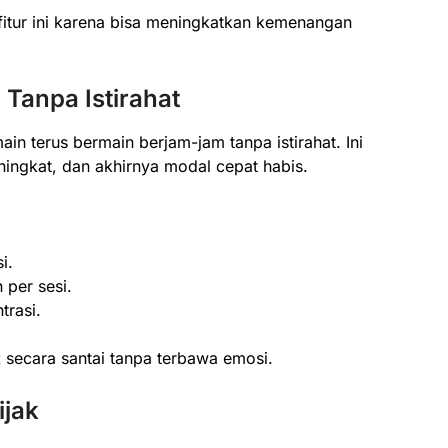
itur ini karena bisa meningkatkan kemenangan
 Tanpa Istirahat
ain terus bermain berjam-jam tanpa istirahat. Ini
ngkat, dan akhirnya modal cepat habis.
i.
per sesi.
trasi.
t
secara santai tanpa terbawa emosi.
ijak