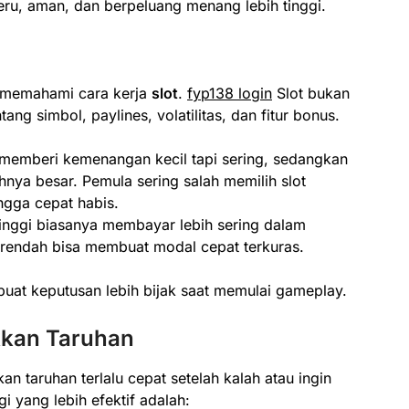
ru, aman, dan berpeluang menang lebih tinggi.
 memahami cara kerja
slot
.
fyp138 login
Slot bukan
ang simbol, paylines, volatilitas, dan fitur bonus.
ah memberi kemenangan kecil tapi sering, sedangkan
ahnya besar. Pemula sering salah memilih slot
ingga cepat habis.
tinggi biasanya membayar lebih sering dalam
 rendah bisa membuat modal cepat terkuras.
t keputusan lebih bijak saat memulai gameplay.
kkan Taruhan
n taruhan terlalu cepat setelah kalah atau ingin
 yang lebih efektif adalah: