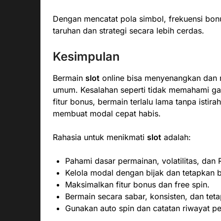
Dengan mencatat pola simbol, frekuensi bon
taruhan dan strategi secara lebih cerdas.
Kesimpulan
Bermain
slot
online bisa menyenangkan dan 
umum. Kesalahan seperti tidak memahami ga
fitur bonus, bermain terlalu lama tanpa istir
membuat modal cepat habis.
Rahasia untuk menikmati
slot
adalah:
Pahami dasar permainan, volatilitas, dan 
Kelola modal dengan bijak dan tetapkan 
Maksimalkan fitur bonus dan free spin.
Bermain secara sabar, konsisten, dan teta
Gunakan auto spin dan catatan riwayat pe