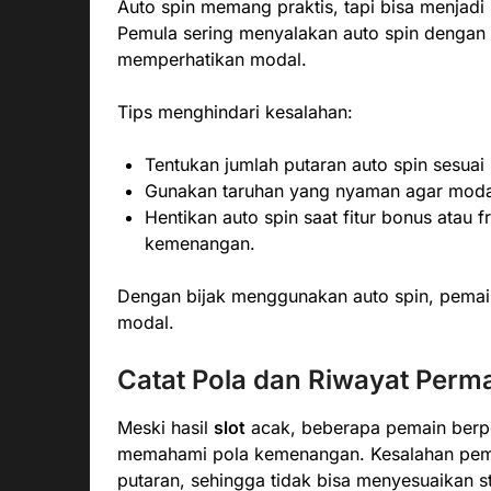
Auto spin memang praktis, tapi bisa menjadi 
Pemula sering menyalakan auto spin dengan 
memperhatikan modal.
Tips menghindari kesalahan:
Tentukan jumlah putaran auto spin sesuai
Gunakan taruhan yang nyaman agar modal
Hentikan auto spin saat fitur bonus atau
kemenangan.
Dengan bijak menggunakan auto spin, pemain 
modal.
Catat Pola dan Riwayat Perm
Meski hasil
slot
acak, beberapa pemain berp
memahami pola kemenangan. Kesalahan pemu
putaran, sehingga tidak bisa menyesuaikan st