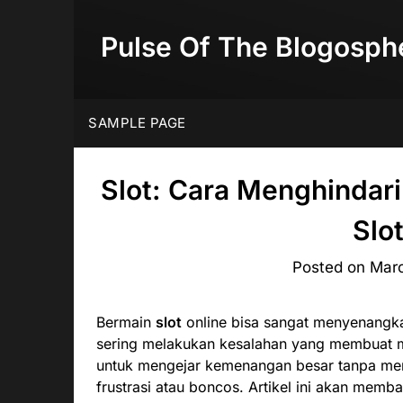
Skip
to
Pulse Of The Blogosph
content
SAMPLE PAGE
Slot: Cara Menghindar
Slo
Posted on
Marc
Bermain
slot
online bisa sangat menyenangkan
sering melakukan kesalahan yang membuat m
untuk mengejar kemenangan besar tanpa me
frustrasi atau boncos. Artikel ini akan mem