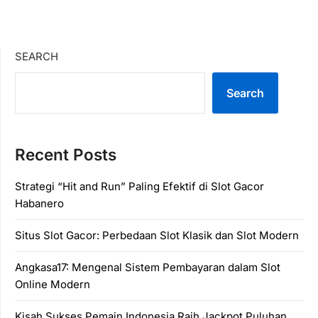
SEARCH
Search
Recent Posts
Strategi “Hit and Run” Paling Efektif di Slot Gacor
Habanero
Situs Slot Gacor: Perbedaan Slot Klasik dan Slot Modern
Angkasa17: Mengenal Sistem Pembayaran dalam Slot
Online Modern
Kisah Sukses Pemain Indonesia Raih Jackpot Puluhan