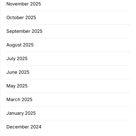
November 2025
October 2025
September 2025
August 2025
July 2025
June 2025
May 2025
March 2025
January 2025
December 2024