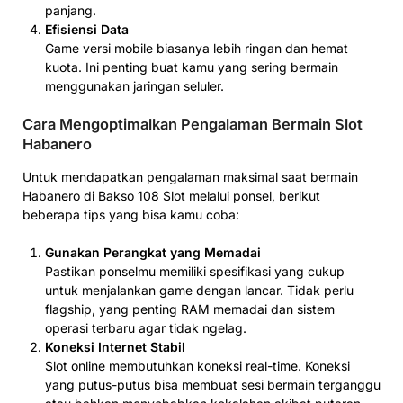
panjang.
Efisiensi Data
Game versi mobile biasanya lebih ringan dan hemat
kuota. Ini penting buat kamu yang sering bermain
menggunakan jaringan seluler.
Cara Mengoptimalkan Pengalaman Bermain Slot
Habanero
Untuk mendapatkan pengalaman maksimal saat bermain
Habanero di Bakso 108 Slot melalui ponsel, berikut
beberapa tips yang bisa kamu coba:
Gunakan Perangkat yang Memadai
Pastikan ponselmu memiliki spesifikasi yang cukup
untuk menjalankan game dengan lancar. Tidak perlu
flagship, yang penting RAM memadai dan sistem
operasi terbaru agar tidak ngelag.
Koneksi Internet Stabil
Slot online membutuhkan koneksi real-time. Koneksi
yang putus-putus bisa membuat sesi bermain terganggu