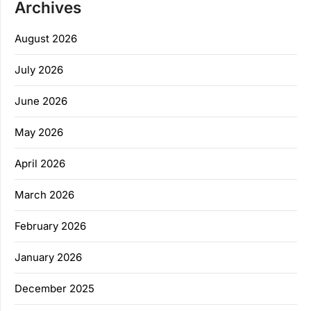
Archives
August 2026
July 2026
June 2026
May 2026
April 2026
March 2026
February 2026
January 2026
December 2025