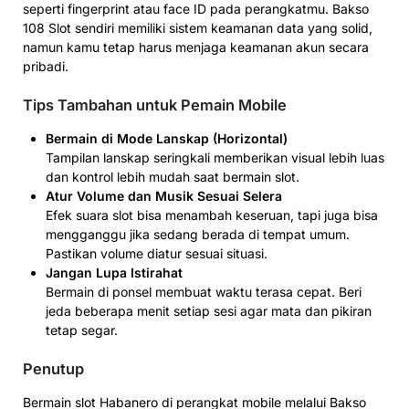
seperti fingerprint atau face ID pada perangkatmu. Bakso
108 Slot sendiri memiliki sistem keamanan data yang solid,
namun kamu tetap harus menjaga keamanan akun secara
pribadi.
Tips Tambahan untuk Pemain Mobile
Bermain di Mode Lanskap (Horizontal)
Tampilan lanskap seringkali memberikan visual lebih luas
dan kontrol lebih mudah saat bermain slot.
Atur Volume dan Musik Sesuai Selera
Efek suara slot bisa menambah keseruan, tapi juga bisa
mengganggu jika sedang berada di tempat umum.
Pastikan volume diatur sesuai situasi.
Jangan Lupa Istirahat
Bermain di ponsel membuat waktu terasa cepat. Beri
jeda beberapa menit setiap sesi agar mata dan pikiran
tetap segar.
Penutup
Bermain slot Habanero di perangkat mobile melalui Bakso