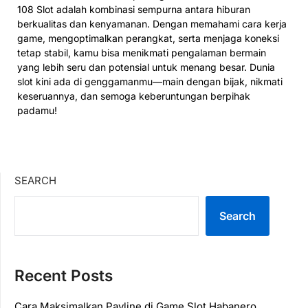
108 Slot adalah kombinasi sempurna antara hiburan
berkualitas dan kenyamanan. Dengan memahami cara kerja
game, mengoptimalkan perangkat, serta menjaga koneksi
tetap stabil, kamu bisa menikmati pengalaman bermain
yang lebih seru dan potensial untuk menang besar. Dunia
slot kini ada di genggamanmu—main dengan bijak, nikmati
keseruannya, dan semoga keberuntungan berpihak
padamu!
SEARCH
Search
Recent Posts
Cara Maksimalkan Payline di Game Slot Habanero