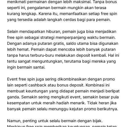
menikmati permainan dengan lebih maksimal. Tanpa bonus
seperti ini, pengalaman bermain mungkin akan terasa
kurang lengkap. Karena itu, memanfaatkan setiap free spin
yang tersedia adalah langkah cerdas bagi para pemain.
Selain mendapatkan hiburan, pemain juga bisa menjadikan
free spin sebagai strategi memperpanjang waktu bermain.
Dengan adanya putaran gratis, saldo utama bisa digunakan
lebih hemat. Pemain dapat mencoba lebih banyak putaran
tanpa harus terburu-buru melakukan deposit kembali. Hal ini
tentu sangat menguntungkan, terutama bagi mereka yang
ingin bermain santai.
Event free spin juga sering dikombinasikan dengan promo
lain seperti cashback atau bonus deposit. Kombinasi ini
membuat keuntungan yang didapat pemain menjadi berlipat
ganda. Semakin sering mengikuti event, semakin besar pula
kesempatan untuk meraih hadiah menarik. Tidak heran jika
banyak pemain selalu menunggu kejutan promo berikutnya.
Namun, penting untuk selalu bermain dengan bijak.
Meskipun free spin memberikan keuntungan, pemain tetap