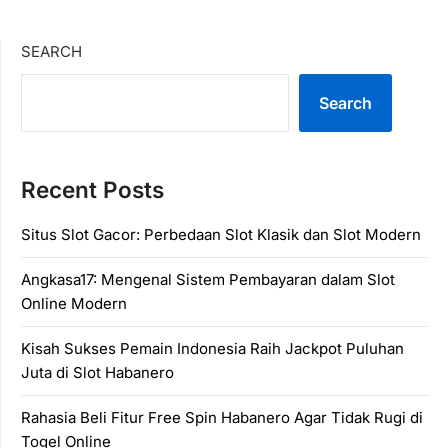
SEARCH
Search
Recent Posts
Situs Slot Gacor: Perbedaan Slot Klasik dan Slot Modern
Angkasa17: Mengenal Sistem Pembayaran dalam Slot
Online Modern
Kisah Sukses Pemain Indonesia Raih Jackpot Puluhan
Juta di Slot Habanero
Rahasia Beli Fitur Free Spin Habanero Agar Tidak Rugi di
Togel Online