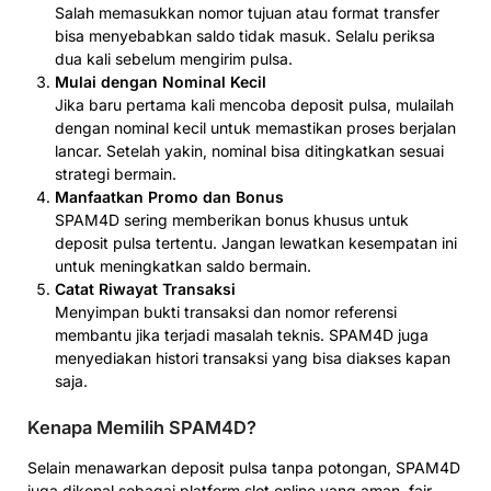
Salah memasukkan nomor tujuan atau format transfer
bisa menyebabkan saldo tidak masuk. Selalu periksa
dua kali sebelum mengirim pulsa.
Mulai dengan Nominal Kecil
Jika baru pertama kali mencoba deposit pulsa, mulailah
dengan nominal kecil untuk memastikan proses berjalan
lancar. Setelah yakin, nominal bisa ditingkatkan sesuai
strategi bermain.
Manfaatkan Promo dan Bonus
SPAM4D sering memberikan bonus khusus untuk
deposit pulsa tertentu. Jangan lewatkan kesempatan ini
untuk meningkatkan saldo bermain.
Catat Riwayat Transaksi
Menyimpan bukti transaksi dan nomor referensi
membantu jika terjadi masalah teknis. SPAM4D juga
menyediakan histori transaksi yang bisa diakses kapan
saja.
Kenapa Memilih SPAM4D?
Selain menawarkan deposit pulsa tanpa potongan, SPAM4D
juga dikenal sebagai platform slot online yang aman, fair,