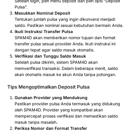
Setelah login, pilih menu deposit dan pilih opsi “Deposit
Pulsa”.
Masukkan Nominal Deposit
Tentukan jumlah pulsa yang ingin dikonversi menjadi
saldo. Pastikan nominal sesuai kebutuhan bermain Anda.
Ikuti Instruksi Transfer Pulsa
SPAM4D akan memberikan nomor tujuan dan format
transfer pulsa sesuai provider Anda. Ikuti instruksi ini
dengan tepat agar saldo masuk otomatis.
Verifikasi dan Tunggu Saldo Masuk
Setelah pulsa dikirim, sistem SPAM4D akan
memverifikasi transaksi. Dalam beberapa menit, saldo
akan otomatis masuk ke akun Anda tanpa potongan.
Tips Mengoptimalkan Deposit Pulsa
Gunakan Provider yang Mendukung
Pastikan provider pulsa Anda termasuk yang didukung
oleh SPAM4D. Provider yang kompatibel akan
mempercepat proses verifikasi dan memastikan saldo
masuk tanpa masalah.
Periksa Nomor dan Format Transfer