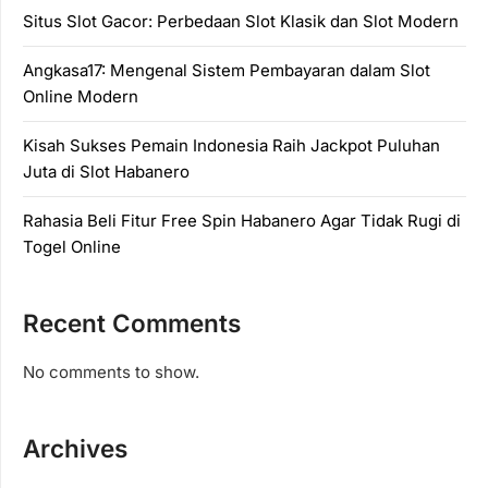
Situs Slot Gacor: Perbedaan Slot Klasik dan Slot Modern
Angkasa17: Mengenal Sistem Pembayaran dalam Slot
Online Modern
Kisah Sukses Pemain Indonesia Raih Jackpot Puluhan
Juta di Slot Habanero
Rahasia Beli Fitur Free Spin Habanero Agar Tidak Rugi di
Togel Online
Recent Comments
No comments to show.
Archives