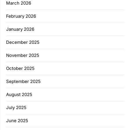
March 2026
February 2026
January 2026
December 2025
November 2025
October 2025
September 2025
August 2025
July 2025
June 2025