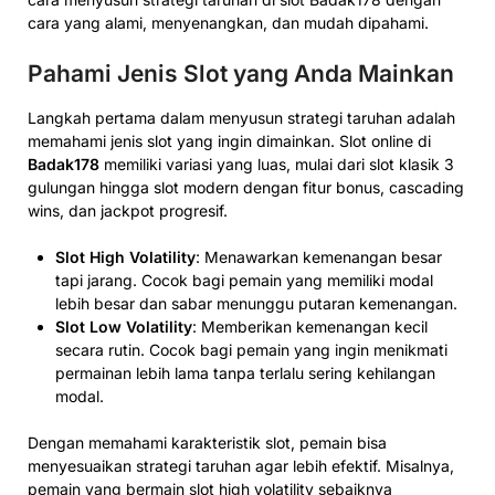
cara yang alami, menyenangkan, dan mudah dipahami.
Pahami Jenis Slot yang Anda Mainkan
Langkah pertama dalam menyusun strategi taruhan adalah
memahami jenis slot yang ingin dimainkan. Slot online di
Badak178
memiliki variasi yang luas, mulai dari slot klasik 3
gulungan hingga slot modern dengan fitur bonus, cascading
wins, dan jackpot progresif.
Slot High Volatility
: Menawarkan kemenangan besar
tapi jarang. Cocok bagi pemain yang memiliki modal
lebih besar dan sabar menunggu putaran kemenangan.
Slot Low Volatility
: Memberikan kemenangan kecil
secara rutin. Cocok bagi pemain yang ingin menikmati
permainan lebih lama tanpa terlalu sering kehilangan
modal.
Dengan memahami karakteristik slot, pemain bisa
menyesuaikan strategi taruhan agar lebih efektif. Misalnya,
pemain yang bermain slot high volatility sebaiknya