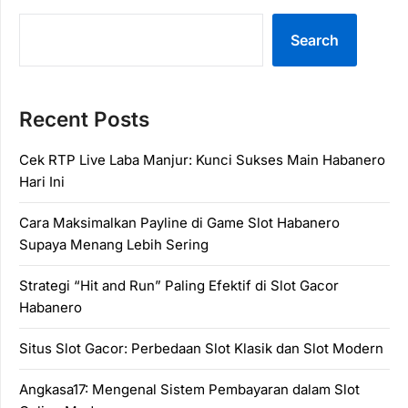
Search
Recent Posts
Cek RTP Live Laba Manjur: Kunci Sukses Main Habanero
Hari Ini
Cara Maksimalkan Payline di Game Slot Habanero
Supaya Menang Lebih Sering
Strategi “Hit and Run” Paling Efektif di Slot Gacor
Habanero
Situs Slot Gacor: Perbedaan Slot Klasik dan Slot Modern
Angkasa17: Mengenal Sistem Pembayaran dalam Slot