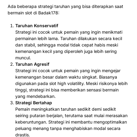
Ada beberapa strategi taruhan yang bisa diterapkan saat
bermain slot di Badak178:
Taruhan Konservatif
Strategi ini cocok untuk pemain yang ingin menikmati
permainan lebih lama. Taruhan dilakukan secara kecil
dan stabil, sehingga modal tidak cepat habis meski
kemenangan kecil yang diperoleh juga lebih sering
muncul.
Taruhan Agresif
Strategi ini cocok untuk pemain yang ingin mengejar
kemenangan besar dalam waktu singkat. Biasanya
digunakan pada slot high volatility. Meski risikonya lebih
tinggi, strategi ini bisa memberikan sensasi bermain
yang mendebarkan.
Strategi Bertahap
Pemain meningkatkan taruhan sedikit demi sedikit
seiring putaran berjalan, terutama saat mulai merasakan
keberuntungan. Strategi ini membantu mengoptimalkan
peluang menang tanpa menghabiskan modal secara
drastis.